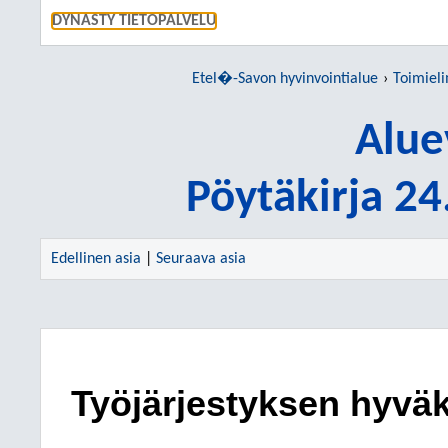
SIIRRY S
DYNASTY TIETOPALVELU
Etel�-Savon hyvinvointialue
Toimiel
Alue
Pöytäkirja 2
Edellinen asia
|
Seuraava asia
Työjärjestyksen hyvä