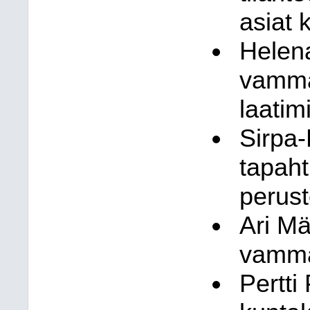
asiat 
Helena
vammai
laatim
Sirpa
tapah
perust
Ari Mä
vamma
Pertti