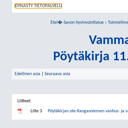
SIIRRY S
DYNASTY TIETOPALVELU
Etel�-Savon hyvinvointialue
Toimielim
Vamma
Pöytäkirja 1
Edellinen asia
|
Seuraava asia
Liitteet
Liite 3
Pöytäkirjan ote-Kangasniemen vanhus- ja 