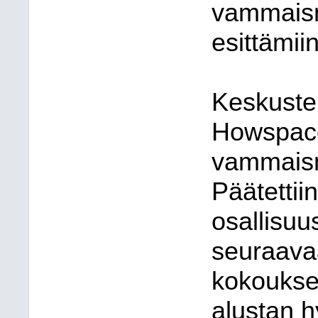
vammaisn
esittämii
Keskustel
Howspace
vammaisn
Päätettiin
osallisuu
seuraav
kokoukse
alustan 