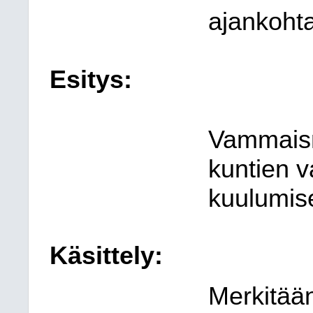
ajankohta
Esitys:
Vammaisn
kuntien 
kuulumise
Käsittely:
Merkitään