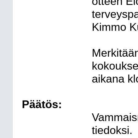
otteen Elo
terveyspa
Kimmo K
Merkitään
kokoukses
aikana kl
Päätös:
Vammaisn
tiedoksi.