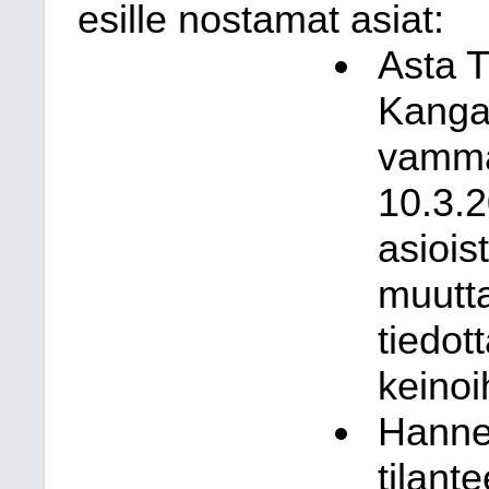
esille nostamat asiat:
Asta T
Kanga
vamma
10.3.2
asioist
muutt
tiedot
keinoih
Hanne
tilant