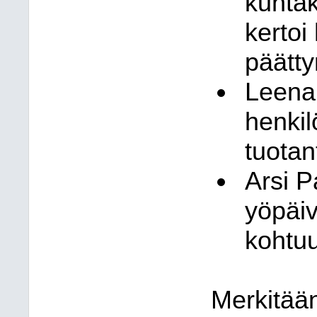
kuntak
kertoi
päätt
Leena 
henkil
tuotan
Arsi P
yöpäiv
kohtuu
Merkitään