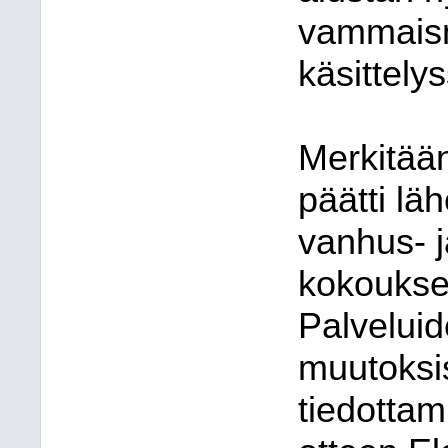
vammaisn
käsittely
Merkitää
päätti l
vanhus- 
kokoukse
Palvelui
muutoksis
tiedottam