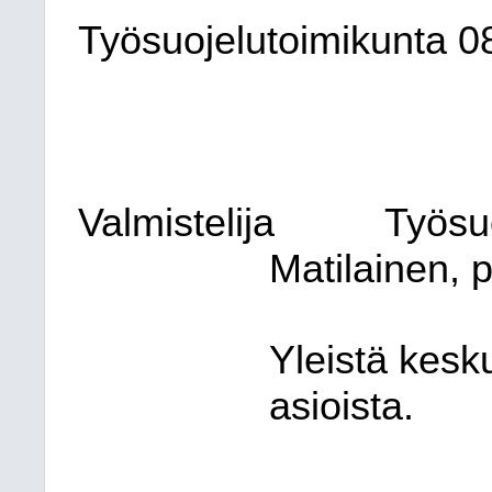
Työsuojelutoimikunta
0
Valmistelija
Työsu
Matilainen, 
Yleistä kesk
asioista.