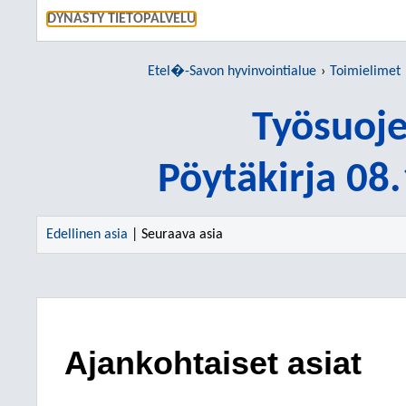
SIIRRY S
DYNASTY TIETOPALVELU
Etel�-Savon hyvinvointialue
Toimielimet
Työsuoje
Pöytäkirja 08
Edellinen asia
| Seuraava asia
Ajankohtaiset asiat