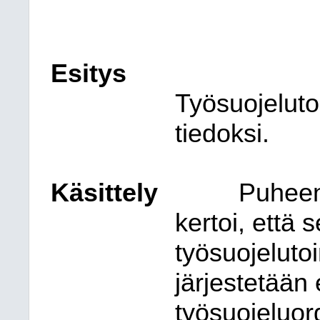
Esitys
Työsuojeluto
tiedoksi.
Käsittely
Puheen
kertoi, että 
työsuojelut
järjestetään
työsuojeluor