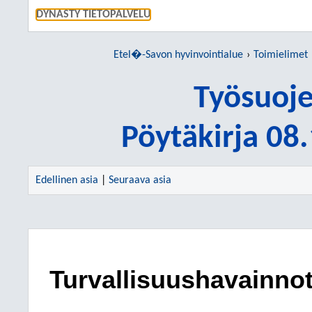
SIIRRY S
DYNASTY TIETOPALVELU
Etel�-Savon hyvinvointialue
Toimielimet
Työsuoje
Pöytäkirja 08
Edellinen asia
|
Seuraava asia
Turvallisuushavainnot 