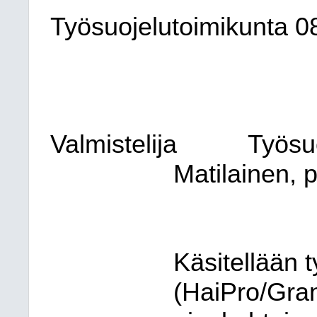
Työsuojelutoimikunta
0
Valmistelija
Työsu
Matilainen, 
Käsitellään 
(HaiPro/Granit