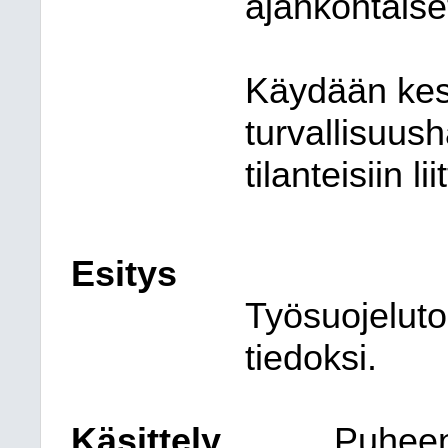
ajankohtaiset
Käydään kes
turvallisuush
tilanteisiin li
Esitys
Työsuojeluto
tiedoksi.
Käsittely
Puheen