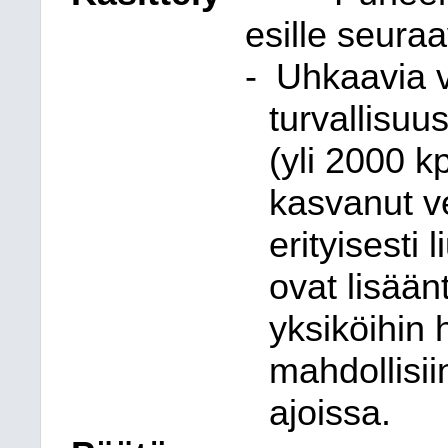
esille seura
-
Uhkaavia vä
turvallisuu
(yli 2000 k
kasvanut v
erityisesti
ovat lisään
yksiköihin 
mahdollisii
ajoissa.