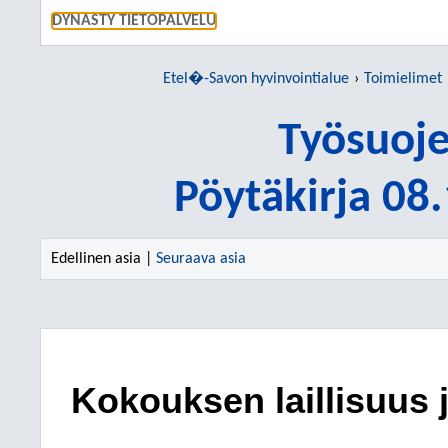
SIIRRY S
DYNASTY TIETOPALVELU
Etel�-Savon hyvinvointialue
Toimielimet
Työsuoje
Pöytäkirja 08
Edellinen asia |
Seuraava asia
Kokouksen laillisuus 