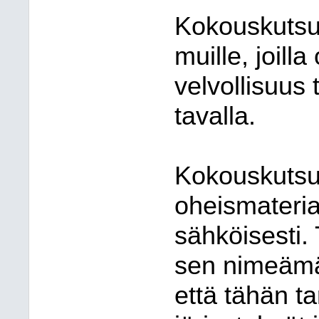
Kokouskutsu 
muille, joill
velvollisuus
tavalla.
Kokouskutsu, e
oheismateriaa
sähköisesti. 
sen nimeämä 
että tähän tar