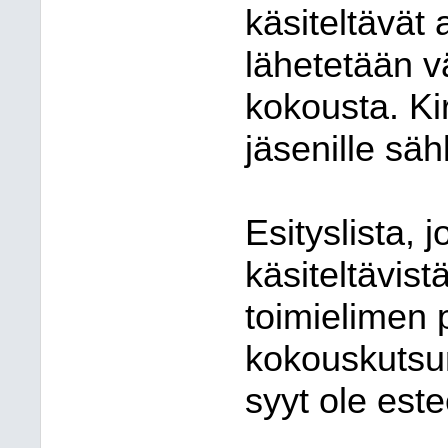
käsiteltävät
lähetetään v
kokousta. Kir
jäsenille sä
Esityslista, 
käsiteltävist
toimielimen 
kokouskutsun 
syyt ole est