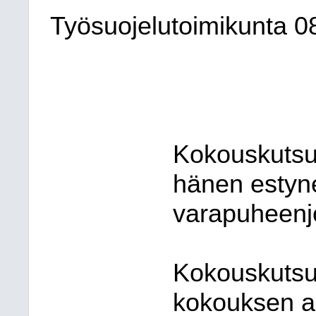
Työsuojelutoimikunta
0
Kokouskutsu
hänen estyn
varapuheenj
Kokouskutsus
kokouksen ai