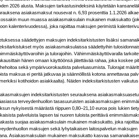
den 2026 alusta. Maksujen tarkastusindeksinä käytetään kansaneläk
rauksena asiakasmaksut nousevat n. 6,93 prosenttia 1.1.2026 alkae
tkossakin muun muassa asiakasmaksulain mukainen maksukatto (jok
oon kalenterivuodessa), joka rajoittaa maksujen perimistä kalenteriv
tuksessa säädettyjen maksujen indeksitarkistusten lisäksi samanaik
eksitarkistukset myös asiakasmaksulaissa säädettyihin tulosidonna
immäiskäyttövaroihin ja tulorajoihin. Vähimmäiskäyttövaralla tarkoit
kausittain hänen omaan käyttöönsä jätettävää rahaa, joka koskee pitk
hehoitoa sekä ympärivuorokautista palveluasumista. Tulorajat määritt
oista maksua ei peritä jatkuvaa ja säännöllistä kotona annettavaa pal
merkiksi kotihoidon asiakkaalta). Näiden indeksitarkistusten vaikutus
iakasmaksujen indeksitarkistusten seurauksena asiakasmaksuasetu
äasiassa terveydenhuollon tasasuuruisten asiakasmaksujen enimmä
sun nykyisestä määrästä riippuen 0,80–21,10 euroa pois lukien tietyi
aisista palveluista lapsen tai nuoren tuloista perittävä enimmäisma
akasta suojaa asiakasmaksulain mukainen maksukatto, joka rajoitta
veydenhuollon maksujen sekä lyhytaikaisen laitospalvelun maksujen 
kana. Asiakasmaksulain mukainen maksukatto kasvaa samanaikaises