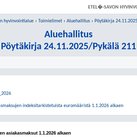
SIIRRY SUORAAN PÄÄSISÄLTÖÖN
ETEL�-SAVON HYVINV
 hyvinvointialue
Toimielimet
Aluehallitus
Pöytäkirja 24.11.202
Aluehallitus
Pöytäkirja 24.11.2025/Pykälä 211
_2026
asmaksujen indeksitarkistetuista euromääristä 1.1.2026 alkaen
een asiakasmaksut 1.1.2026 alkaen