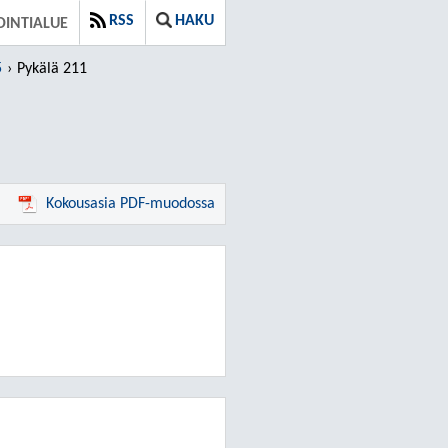
RSS
HAKU
OINTIALUE
5
Pykälä 211
Kokousasia PDF-muodossa