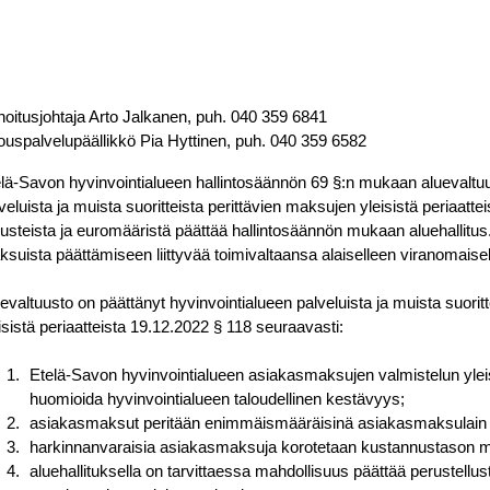
oitusjohtaja Arto Jalkanen, puh. 040 359 6841
ouspalvelupäällikkö Pia Hyttinen, puh. 040 359 6582
lä-Savon hyvinvointialueen hallintosäännön 69 §:n mukaan aluevaltuu
veluista ja muista suoritteista perittävien maksujen yleisistä periaat
usteista ja euromääristä päättää hallintosäännön mukaan aluehallitus. 
suista päättämiseen liittyvää toimivaltaansa alaiselleen viranomaisel
evaltuusto on päättänyt hyvinvointialueen palveluista ja muista suorit
isistä periaatteista 19.12.2022 § 118 seuraavasti:
Etelä-Savon hyvinvointialueen asiakasmaksujen valmistelun yle
huomioida hyvinvointialueen taloudellinen kestävyys;
asiakasmaksut peritään enimmäismääräisinä asiakasmaksulain j
harkinnanvaraisia asiakasmaksuja korotetaan kustannustason mu
aluehallituksella on tarvittaessa mahdollisuus päättää perustellus