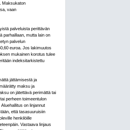
6. Maksukaton
sa, vaan
istä palveluista perittävän
parhaillaan, mutta lain on
tetyn palvelun
60,60 euroa. Jos lakimuutos
oksen mukainen korotus tulee
tään indeksitarkistettu
ttä jättämisestä ja
 määrätty maksu ja
su on jätettävä perimättä tai
 tai perheen toimeentulon
 Aluehallitus on linjannut
än, että tasasuuruisiin
ville henkilöille
teenpäin. Vastaava linjaus