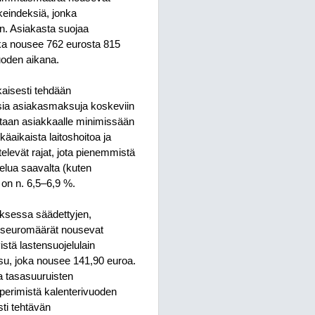
eindeksiä, jonka
n. Asiakasta suojaa
a nousee 762 eurosta 815
uoden aikana.
aisesti tehdään
isia asiakasmaksuja koskeviin
etaan asiakkaalle minimissään
äaikaista laitoshoitoa ja
elevät rajat, jota pienemmistä
velua saavalta (kuten
 on n. 6,5–6,9 %.
ksessa säädettyjen,
iseuromäärät nousevat
stä lastensuojelulain
ksu, joka nousee 141,90 euroa.
a tasasuuruisten
perimistä kalenterivuoden
ti tehtävän