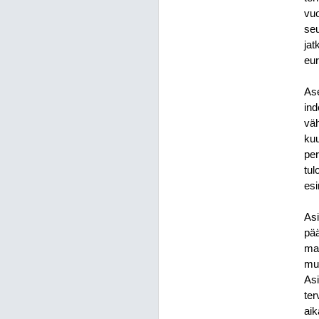
vuo
seu
ja
eur
Ase
ind
väh
kuu
per
tul
esi
As
pä
mak
muk
Asi
ter
ai