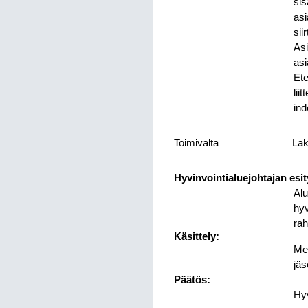
sis
asi
sii
Asi
asi
Ete
lii
ind
Toimivalta
Lak
Hyvinvointialuejohtajan esit
Alu
hyv
rah
Käsittely:
Mer
jäs
Päätös:
Hyv