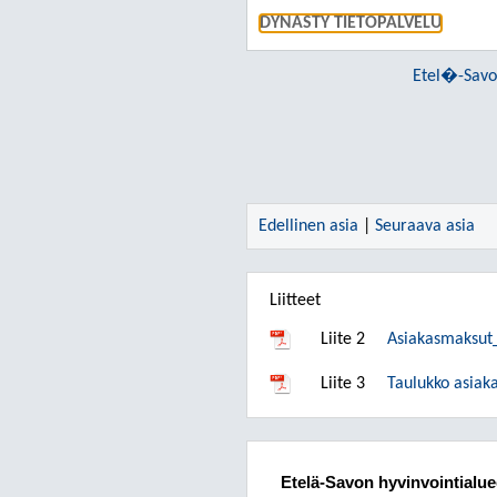
DYNASTY TIETOPALVELU
Etel�-Savon
Edellinen asia
|
Seuraava asia
Liitteet
Liite 2
Asiakasmaksut
Liite 3
Taulukko asiak
Etelä-Savon hyvinvointialu