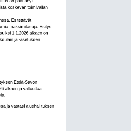
litus on päättänyt
ista koskevan toimivallan
nssa. Esitettävät
amia maksimitasoja. Esitys
suiksi 1.1.2026 alkaen on
aksulain ja -asetuksen
esityksen Etelä-Savon
6 alkaen ja valtuuttaa
ia.
sa ja vastasi aluehallituksen