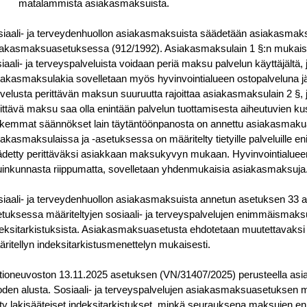
matalammista asiakasmaksuista.
iaali- ja terveydenhuollon asiakasmaksuista säädetään asiakasmaks
akasmaksuasetuksessa (912/1992). Asiakasmaksulain 1 §:n mukaises
iaali- ja terveyspalveluista voidaan periä maksu palvelun käyttäjältä, jol
akasmaksulakia sovelletaan myös hyvinvointialueen ostopalveluna j
velusta perittävän maksun suuruutta rajoittaa asiakasmaksulain 2 §,
ittävä maksu saa olla enintään palvelun tuottamisesta aiheutuvien k
rkemmat säännökset lain täytäntöönpanosta on annettu asiakasmak
akasmaksulaissa ja -asetuksessa on määritelty tietyille palveluille
detty perittäväksi asiakkaan maksukyvyn mukaan. Hyvinvointialueen
inkunnasta riippumatta, sovelletaan yhdenmukaisia asiakasmaksuja
iaali- ja terveydenhuollon asiakasmaksuista annetun asetuksen 33 a
tuksessa määriteltyjen sosiaali- ja terveyspalvelujen enimmäismak
eksitarkistuksista. Asiakasmaksuasetusta ehdotetaan muutettavaksi
ritellyn indeksitarkistusmenettelyn mukaisesti.
tioneuvoston 13.11.2025 asetuksen (VN/31407/2025) perusteella as
den alusta. Sosiaali- ja terveyspalvelujen asiakasmaksuasetuksen 
ty lakisääteiset indeksitarkistukset, minkä seurauksena maksujen 