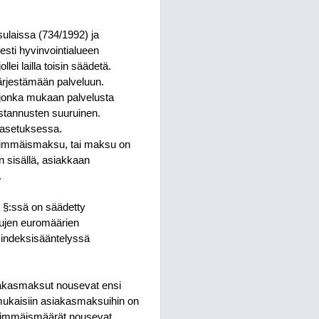
ulaissa (734/1992) ja
ti hyvinvointialueen
lei lailla toisin säädetä.
ärjestämään palveluun.
 jonka mukaan palvelusta
ustannusten suuruinen.
uasetuksessa.
 enimmäismaksu, tai maksu on
 sisällä, asiakkaan
.
 §:ssä on säädetty
sujen euromäärien
 indeksisääntelyssä
iakasmaksut nousevat ensi
mukaisiin asiakasmaksuihin on
enimmäismäärät nousevat