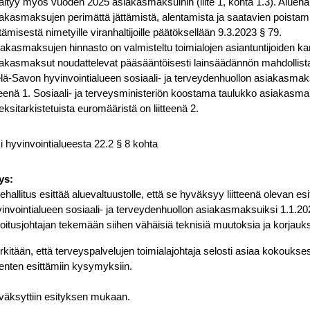
ältyy myös vuoden 2025 asiakasmaksuihin (liite 1, kohta 1.3). Aluehal
akasmaksujen perimättä jättämistä, alentamista ja saatavien poistam
rtämisestä nimetyille viranhaltijoille päätöksellään 9.3.2023 § 79.
akasmaksujen hinnasto on valmisteltu toimialojen asiantuntijoiden ka
akasmaksut noudattelevat pääsääntöisesti lainsäädännön mahdollist
lä-Savon hyvinvointialueen sosiaali- ja terveydenhuollon asiakasmak
tteenä 1. Sosiaali- ja terveysministeriön koostama taulukko asiakasm
eksitarkistetuista euromääristä on liitteenä 2.
i hyvinvointialueesta 22.2 § 8 kohta
ys:
ehallitus esittää aluevaltuustolle, että se hyväksyy liitteenä olevan 
invointialueen sosiaali- ja terveydenhuollon asiakasmaksuiksi 1.1.202
oitusjohtajan tekemään siihen vähäisiä teknisiä muutoksia ja korjauks
kitään, että terveyspalvelujen toimialajohtaja selosti asiaa kokoukses
enten esittämiin kysymyksiin.
äksyttiin esityksen mukaan.