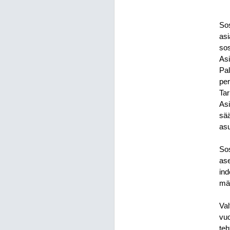
Sos
asi
sos
Asi
Pal
per
Ta
Asi
sää
asu
Sos
ase
ind
mää
Val
vuo
teh