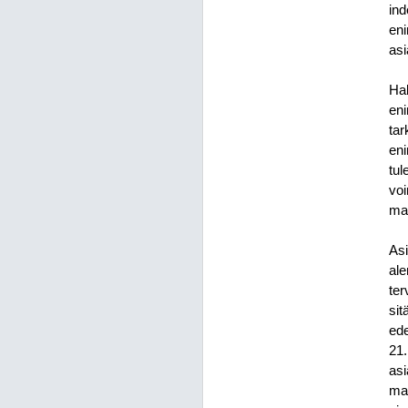
ind
en
as
Hal
eni
tar
eni
tul
voi
ma
Asi
ale
ter
sit
ede
21.
asi
mak