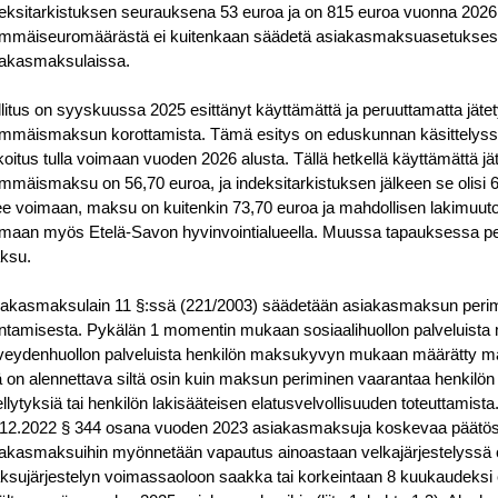
eksitarkistuksen seurauksena 53 euroa ja on 815 euroa vuonna 202
immäiseuromäärästä ei kuitenkaan säädetä asiakasmaksuasetukses
iakasmaksulaissa.
litus on syyskuussa 2025 esittänyt käyttämättä ja peruuttamatta jätety
mmäismaksun korottamista. Tämä esitys on eduskunnan käsittelyssä 
koitus tulla voimaan vuoden 2026 alusta. Tällä hetkellä käyttämättä jä
mmäismaksu on 56,70 euroa, ja indeksitarkistuksen jälkeen se olisi 
ee voimaan, maksu on kuitenkin 73,70 euroa ja mahdollisen lakimuut
maan myös Etelä-Savon hyvinvointialueella. Muussa tapauksessa peri
ksu.
akasmaksulain 11 §:ssä (221/2003) säädetään asiakasmaksun perimä
ntamisesta. Pykälän 1 momentin mukaan sosiaalihuollon palveluista
veydenhuollon palveluista henkilön maksukyvyn mukaan määrätty mak
ä on alennettava siltä osin kuin maksun periminen vaarantaa henkilön
llytyksiä tai henkilön lakisääteisen elatusvelvollisuuden toteuttamista.
12.2022 § 344 osana vuoden 2023 asiakasmaksuja koskevaa päätöstä
akasmaksuihin myönnetään vapautus ainoastaan velkajärjestelyssä ole
sujärjestelyn voimassaoloon saakka tai korkeintaan 8 kuukaudeksi e