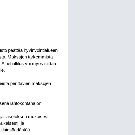
sto päättää hyvinvointialueen
teista. Maksujen tarkemmista
Aluehallitus voi myös siirtää
le.
teista perittävien maksujen
isenä lähtökohtana on
a -asetuksen mukaisesti;
kaisesti; ja
ti lainsäädäntöä