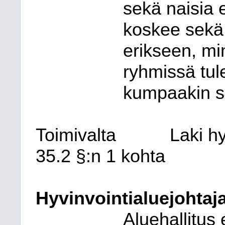
sekä naisia 
koskee sekä 
erikseen, m
ryhmissä tul
kumpaakin s
Toimivalta
Laki h
35.2 §:n 1 kohta
Hyvinvointialuejohtaja
Aluehallitus 