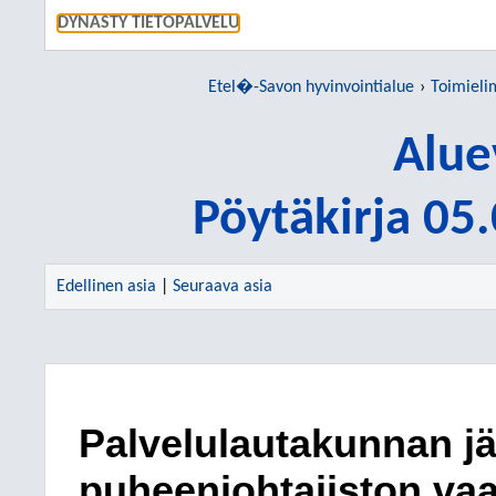
SIIRRY S
DYNASTY TIETOPALVELU
Etel�-Savon hyvinvointialue
Toimieli
Alue
Pöytäkirja 05
Edellinen asia
|
Seuraava asia
Palvelulautakunnan jä
puheenjohtajiston vaa