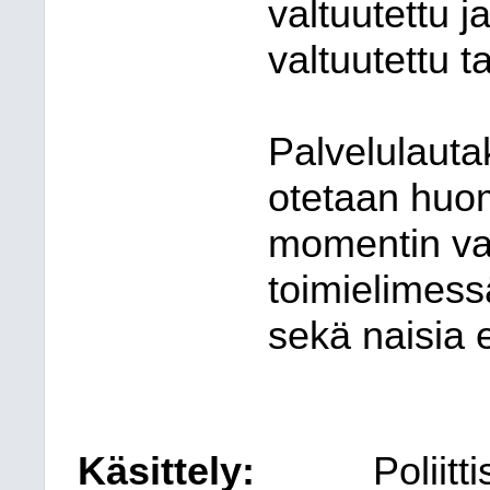
valtuutettu 
valtuutettu t
Palvelulaut
otetaan huom
momentin va
toimielimess
sekä naisia 
Käsittely:
Poliit