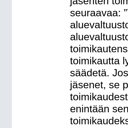
jäsenten toi
seuraavaa: ”
aluevaltuusto
aluevaltuust
toimikautens
toimikautta l
säädetä. Jos 
jäsenet, se 
toimikaudest
enintään sen
toimikaudeks