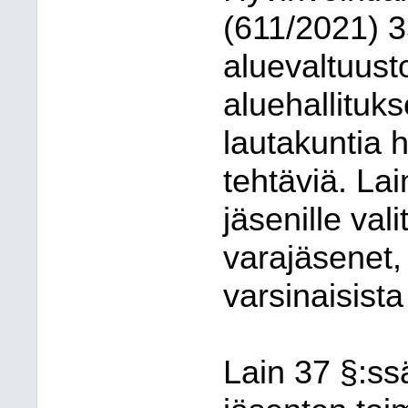
(611/2021) 
aluevaltuus
aluehallituks
lautakuntia 
tehtäviä. La
jäsenille val
varajäsenet, 
varsinaisist
Lain 37 §:ss