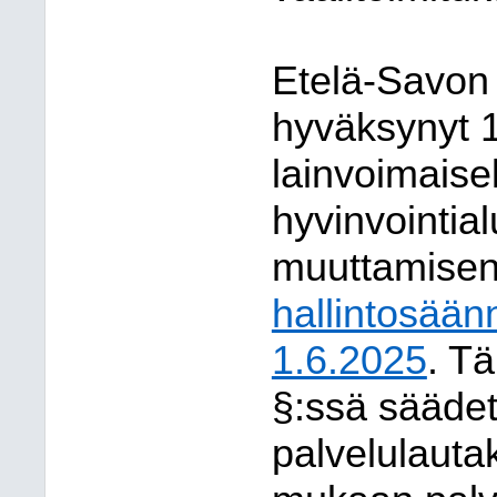
Etelä-Savon 
hyväksynyt 
lainvoimaise
hyvinvointia
muuttamisen
hallintosään
1.6.2025
. T
§:ssä säädet
palvelulauta