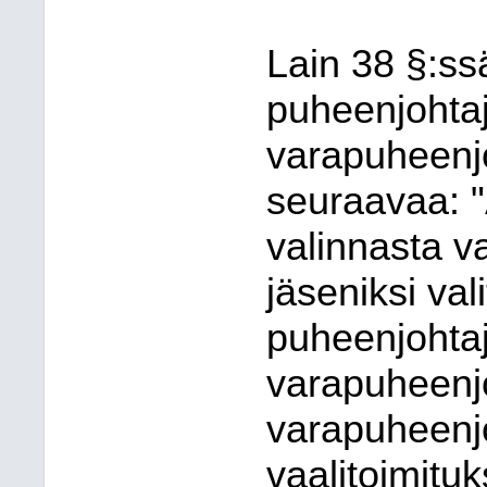
Lain 38 §:ss
puheenjohtaj
varapuheenj
seuraavaa:
valinnasta va
jäseniksi val
puheenjohtaj
varapuheenjo
varapuheenj
vaalitoimitu