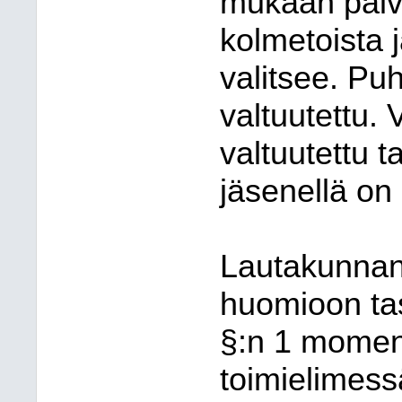
mukaan palv
kolmetoista 
valitsee. Puh
valtuutettu.
valtuutettu t
jäsenellä on
Lautakunnan
huomioon tas
§:n 1 momen
toimielimess