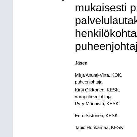
mukaisesti p
palvelulautak
henkilökohtai
puheenjohtaj
Jäsen​
Mirja Anunti-Virta, KOK,
puheenjohtaja​
Kirsi Olkkonen, KESK,
varapuheenjohtaja​
Pyry Männistö, KESK​
Eero Sistonen, KESK​
Tapio Honkamaa, KESK​