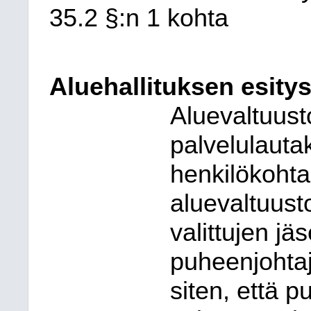
35.2 §:n 1 kohta
Aluehallituksen esitys
Aluevaltuust
palvelulauta
henkilökohta
aluevaltuust
valittujen j
puheenjohta
siten, että p