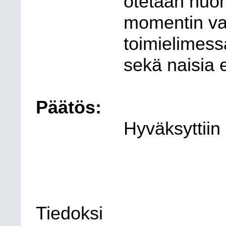
otetaan huom
momentin va
toimielimess
sekä naisia 
Päätös:
Hyväksyttiin
Tiedoksi