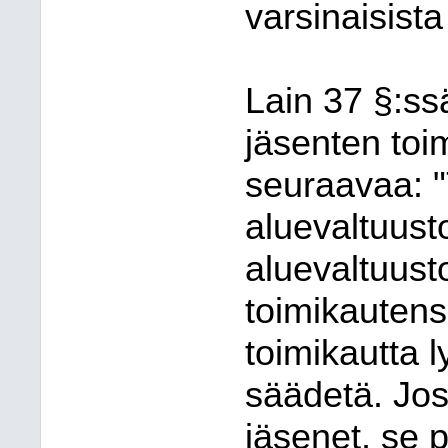
varsinaisist
Lain 37 §:ss
jäsenten toi
seuraavaa: "
aluevaltuusto
aluevaltuust
toimikautens
toimikautta l
säädetä. Jos 
jäsenet, se 