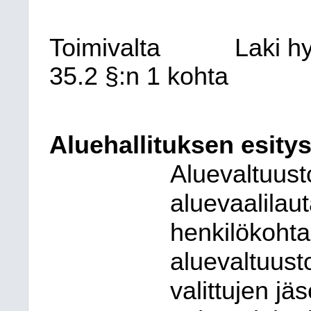
Toimivalta
Laki h
35.2 §:n 1 kohta
Aluehallituksen esitys
Aluevaltuust
aluevaalilaut
henkilökohta
aluevaltuust
valittujen j