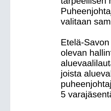
tarpeellisen
Puheenjohtaj
valitaan sam
Etelä-Savon
olevan hall
aluevaalilau
joista alueva
puheenjohtaj
5 varajäsent