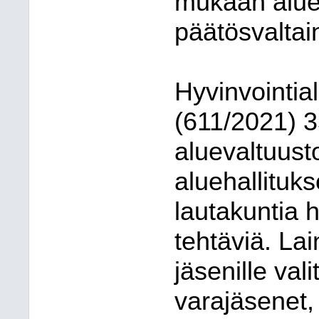
mukaan alue
päätösvaltai
Hyvinvointia
(611/2021) 
aluevaltuus
aluehallituks
lautakuntia 
tehtäviä. La
jäsenille val
varajäsenet, 