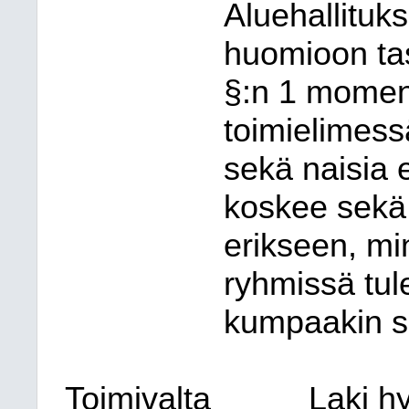
Aluehallitu
huomioon tas
§:n 1 momen
toimielimess
sekä naisia 
koskee sekä 
erikseen, m
ryhmissä tul
kumpaakin s
Toimivalta
Laki h