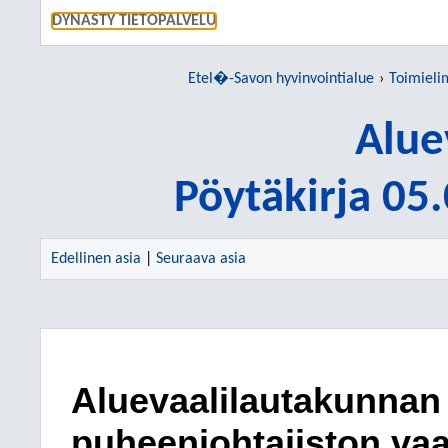
SIIRRY S
DYNASTY TIETOPALVELU
Etel�-Savon hyvinvointialue
Toimieli
Alue
Pöytäkirja 05
Edellinen asia
|
Seuraava asia
Aluevaalilautakunnan 
puheenjohtajiston vaa