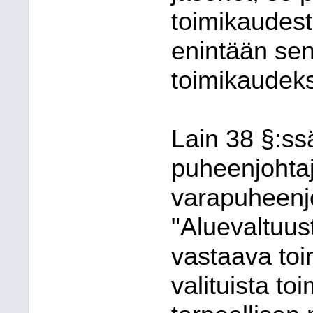
toimikaudest
enintään sen
toimikaudeks
Lain 38 §:ss
puheenjohtaj
varapuheenj
"Aluevaltuus
vastaava toim
valituista t