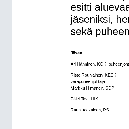
esitti
aluevaa
jäseniksi, he
sekä puheenj
Jäsen​
Ari Hänninen, KOK, puheenjohta
Risto Rouhiainen, KESK
varapuheenjohtaja​
Markku Himanen, SDP​
Päivi Tavi, LIIK​
Rauni Asikainen, PS​