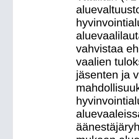
aluevaltuust
hyvinvointia
aluevaalilau
vahvistaa eh
vaalien tulo
jäsenten ja 
mahdollisuu
hyvinvointial
aluevaaleiss
äänestäjäry