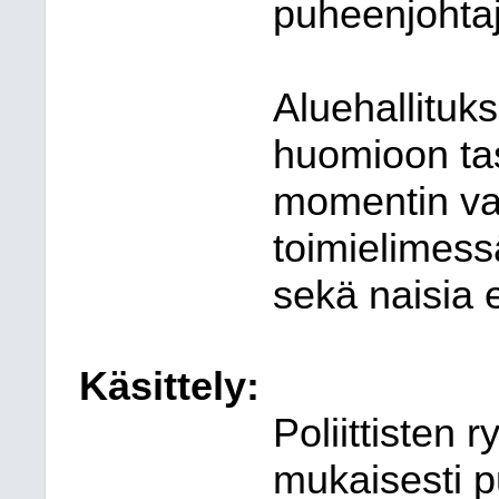
puheenjohtaj
Aluehallitu
huomioon tas
momentin va
toimielimess
sekä naisia 
Käsittely:
Poliittisten 
mukaisesti p