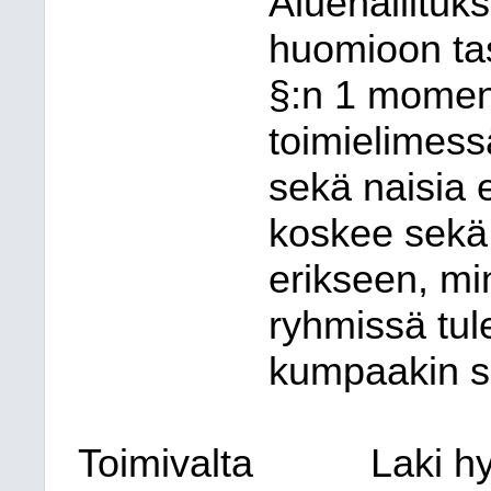
Aluehallitu
huomioon tas
§:n 1 momen
toimielimess
sekä naisia 
koskee sekä 
erikseen, m
ryhmissä tul
kumpaakin s
Toimivalta
Laki h