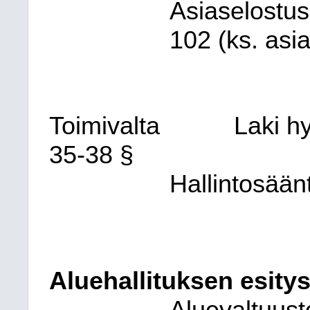
Asiaselostus
102 (ks. asia
Toimivalta
Laki h
35-38 §
Hallintosään
Aluehallituksen esitys