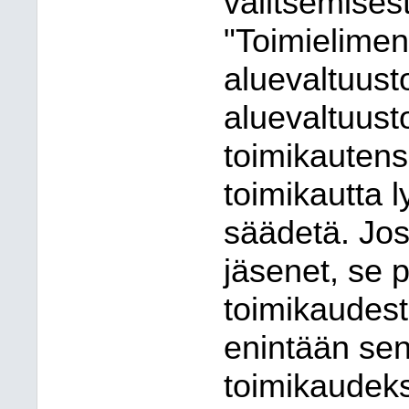
valitsemises
"Toimielimen
aluevaltuusto
aluevaltuust
toimikautens
toimikautta l
säädetä. Jos 
jäsenet, se 
toimikaudest
enintään sen
toimikaudeks