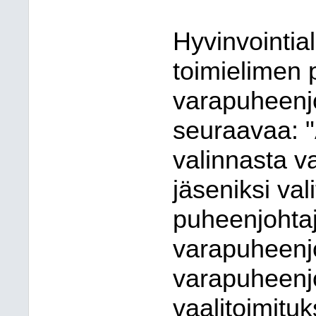
Hyvinvointia
toimielimen 
varapuheenj
seuraavaa: "
valinnasta va
jäseniksi val
puheenjohtaj
varapuheenjo
varapuheenj
vaalitoimitu