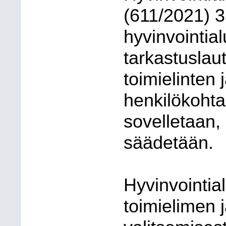
(611/2021) 
hyvinvointial
tarkastuslau
toimielinten 
henkilökohtai
sovelletaan, 
säädetään.
Hyvinvointia
toimielimen 