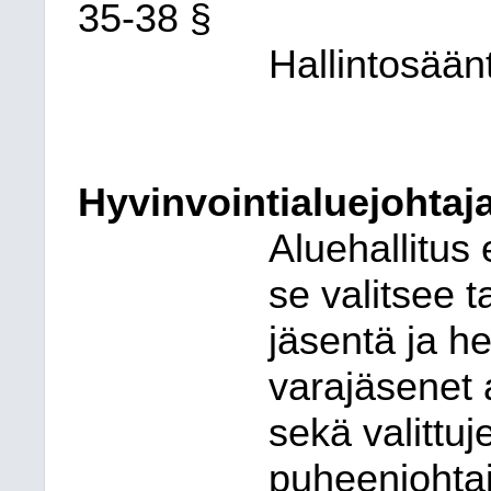
35-38 §
Hallintosään
Hyvinvointialuejohtaja
Aluehallitus 
se valitsee 
jäsentä ja he
varajäsenet 
sekä valittu
puheenjohtaj