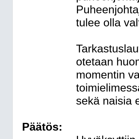
Puheenjohta
tulee olla val
Tarkastusla
otetaan huom
momentin va
toimielimess
sekä naisia 
Päätös: