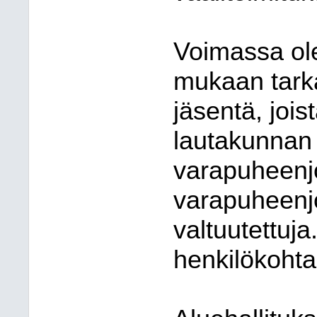
Voimassa ol
mukaan tark
jäsentä, jois
lautakunnan 
varapuheenjo
varapuheenjo
valtuutettuja
henkilökohta