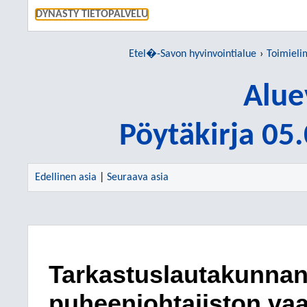
SIIRRY S
DYNASTY TIETOPALVELU
Etel�-Savon hyvinvointialue
Toimieli
Alue
Pöytäkirja 05
Edellinen asia
|
Seuraava asia
Tarkastuslautakunnan
puheenjohtajiston vaa