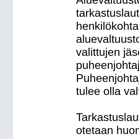
Aluevaltuust
tarkastuslaut
henkilökohta
aluevaltuust
valittujen j
puheenjohtaj
Puheenjohta
tulee olla val
Tarkastusla
otetaan huom