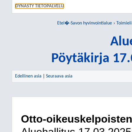
SIIRRY S
DYNASTY TIETOPALVELU
Etel�-Savon hyvinvointialue
Toimiel
Alu
Pöytäkirja 17
Edellinen asia
|
Seuraava asia
Otto-oikeuskelpoisten