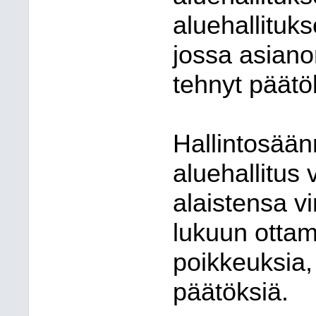
aluehallituks
jossa asian
tehnyt päätö
Hallintosää
aluehallitus 
alaistensa v
lukuun ottam
poikkeuksia,
päätöksiä.