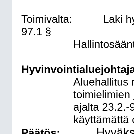
Toimivalta:
Laki h
97.1 §
Hallintosään
Hyvinvointialuejohtaja
Aluehallitus 
toimielimien 
ajalta 23.2.-
käyttämättä 
Hyväks
Päätös: