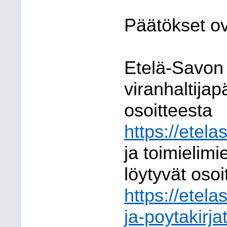
Päätökset ov
Etelä-Savon 
viranhaltija
osoitteesta
https://etela
ja toimielimie
löytyvät osoi
https://etela
ja-poytakirjat