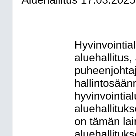
Aluehallitus
17.03.2025
Hyvinvointia
aluehallitus,
puheenjohtaj
hallintosään
hyvinvointial
aluehallituks
on tämän lain
aluehallituk