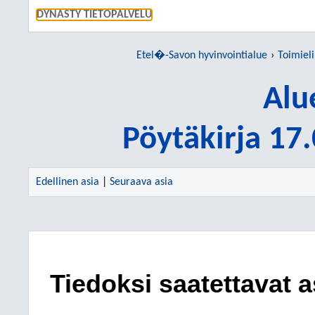
SIIRRY S
DYNASTY TIETOPALVELU
Etel�-Savon hyvinvointialue
Toimiel
Alu
Pöytäkirja 17
Edellinen asia
|
Seuraava asia
Tiedoksi saatettavat a