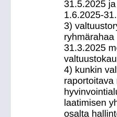
31.5.2025 ja
1.6.2025-31
3) valtuusto
ryhmärahaa n
31.3.2025 m
valtuustoka
4) kunkin va
raportoitav
hyvinvointia
laatimisen 
osalta halli