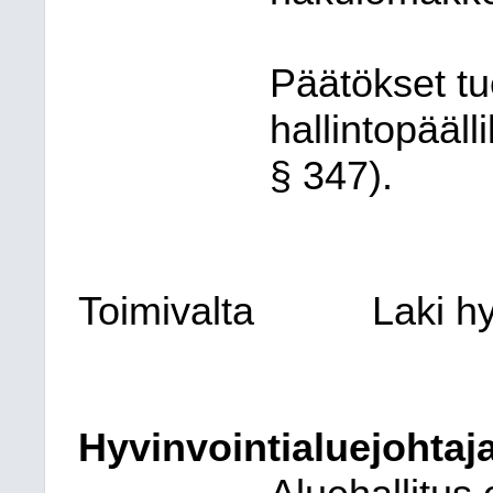
Päätökset t
hallintopääll
§ 347).
Toimivalta
Laki h
Hyvinvointialuejohtaja