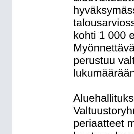
hyväksymäs
talousarvios
kohti 1 000
Myönnettäv
perustuu va
lukumäärään
Aluehallituk
Valtuustory
periaatteet 