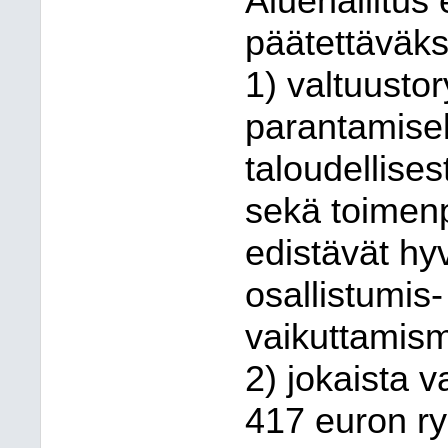
Aluehallitus 
päätettäväksi
1) valtuusto
parantamisek
taloudellises
sekä toimenpi
edistävät hy
osallistumis-
vaikuttamism
2) jokaista v
417 euron ry