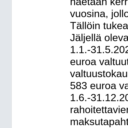
haetaan kerr
vuosina, joll
Tällöin tuke
Jäljellä olev
1.1.-31.5.20
euroa valtuu
valtuustokau
583 euroa val
1.6.-31.12.
rahoitettavi
maksutapahtu