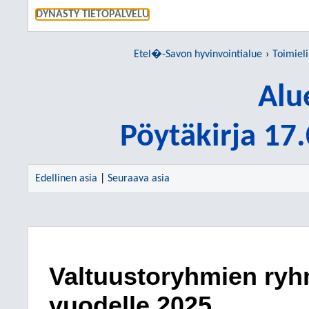
SIIRRY S
DYNASTY TIETOPALVELU
Etel�-Savon hyvinvointialue
Toimiel
Alu
Pöytäkirja 17
Edellinen asia
|
Seuraava asia
Valtuustoryhmien ry
vuodelle 2025