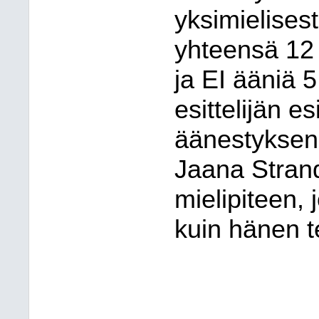
yksimielises
yhteensä 12 
ja
EI ääniä 5
esittelijän es
äänestyksen
Jaana Strand
mielipiteen,
kuin hänen 