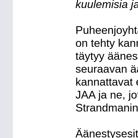
kuulemisia j
Puheenjoyhta
on tehty kann
täytyy äänes
seuraavan ää
kannattavat e
JAA ja ne,​ 
Strandmanin 
Äänestysesit