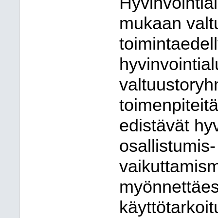
Hyvinvointia
mukaan valt
toimintaedel
hyvinvointial
valtuustoryh
toimenpiteitä
edistävät hy
osallistumis-
vaikuttamism
myönnettäess
käyttötarkoi