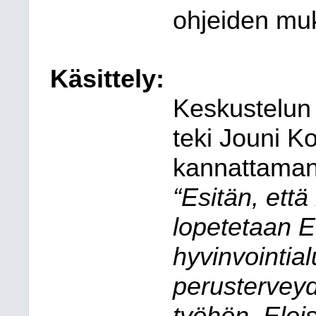
ohjeiden muk
Käsittely:
Keskustelun
teki Jouni K
kannattaman
“Esitän, ett
lopetetaan 
hyvinvointial
perusterveyd