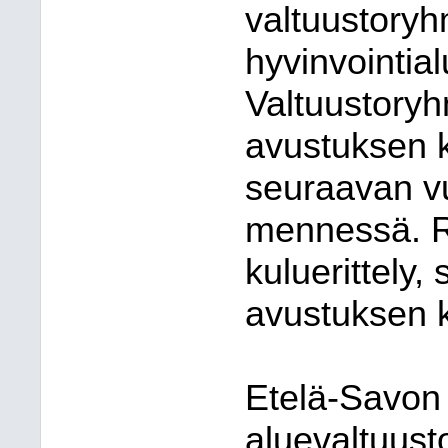
valtuustoryhm
hyvinvointia
Valtuustoryh
avustuksen k
seuraavan v
mennessä. Ra
kuluerittely,
avustuksen k
Etelä-Savon 
aluevaltuust