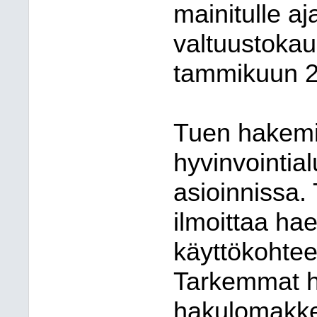
mainitulle a
valtuustokau
tammikuun 2
Tuen hakemi
hyvinvointia
asioinnissa.
ilmoittaa ha
käyttökohteet
Tarkemmat h
hakulomakke