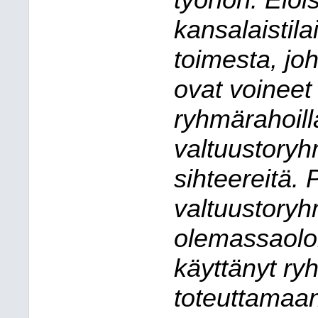
työhön. Elois
kansalaistila
toimesta, jo
ovat voineet 
ryhmärahoill
valtuustoryh
sihteereitä.
valtuustoryh
olemassaolon
käyttänyt ry
toteuttamaa