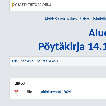
SIIRRY S
DYNASTY TIETOPALVELU
Etel�-Savon hyvinvointialue
Toimieli
Alu
Pöytäkirja 14
Edellinen asia
|
Seuraava asia
Liitteet
Liite 1
Lahjoitusvarat_2024