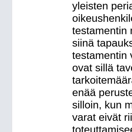
yleisten per
oikeushenkil
testamentin
siinä tapauk
testamentin 
ovat sillä ta
tarkoitemäär
enää peruste
silloin, kun
varat eivät r
toteuttamisee