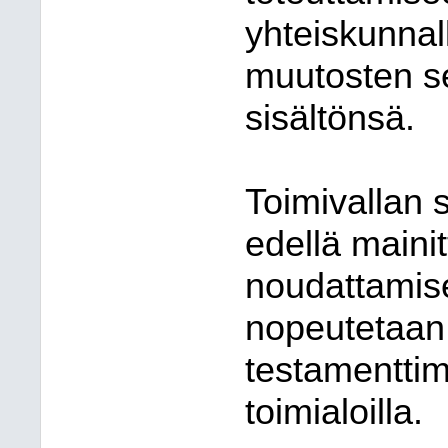
yhteiskunnall
muutosten s
sisältönsä.
Toimivallan s
edellä mainit
noudattamise
nopeutetaan 
testamenttim
toimialoilla.