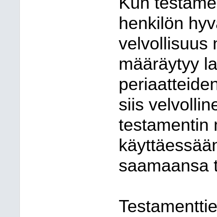
Kun testamen
henkilön hyv
velvollisuus
määräytyy la
periaatteid
siis velvoll
testamentin 
käyttäessää
saamaansa t
Testamenttie