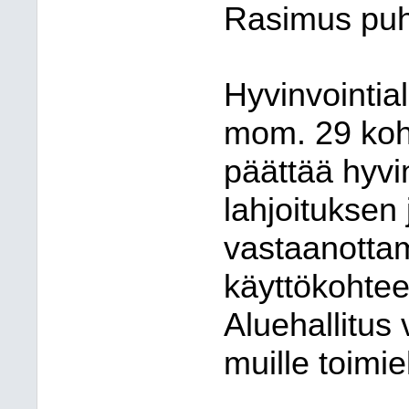
Rasimus puh
Hyvinvointia
mom. 29 koh
päättää hyvi
lahjoituksen
vastaanottam
käyttökohtees
Aluehallitus 
muille toimiel