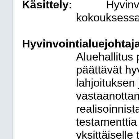
Käsittely:
Hyvinv
kokouksess
Hyvinvointialuejohtaja
Aluehallitus 
päättävät hyv
lahjoituksen
vastaanottam
realisoinnista
testamenttia
yksittäiselle