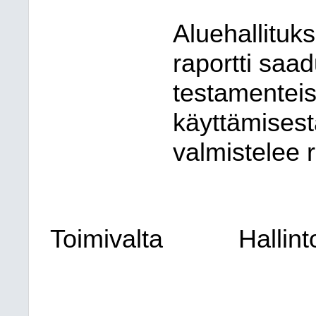
Aluehallituk
raportti saad
testamenteis
käyttämisestä
valmistelee r
Toimivalta
Hallin