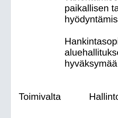
paikallisen
hyödyntämis
Hankintasop
aluehallituk
hyväksymää 
Toimivalta
Hallin