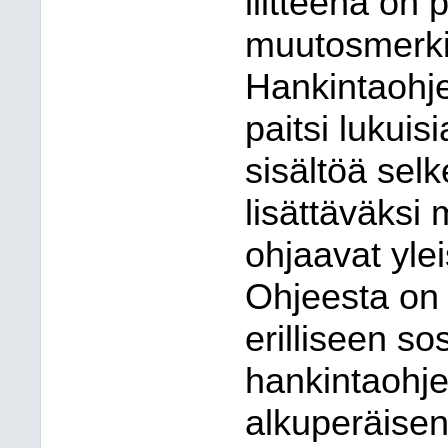
liitteenä on 
muutosmerkin
Hankintaohje
paitsi lukuis
sisältöä sel
lisättäväksi
ohjaavat ylei
Ohjeesta on 
erilliseen so
hankintaohjee
alkuperäisen