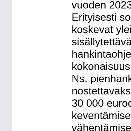
vuoden 2023 
Erityisesti s
koskevat yle
sisällytettäv
hankintaohje
kokonaisuus 
Ns. pienhank
nostettavaks
30 000 euro
keventämisek
vähentämisek