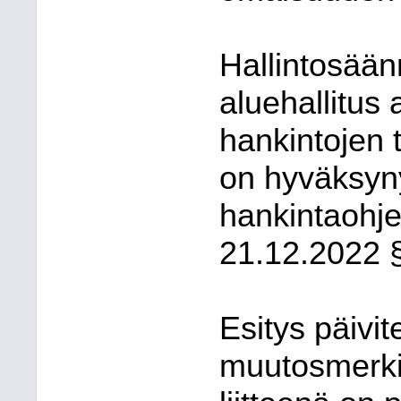
Hallintosää
aluehallitus
hankintojen t
on hyväksyn
hankintaohj
21.12.2022 
Esitys päivit
muutosmerkin