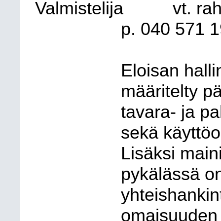
Valmistelija
vt. ra
p. 040 571 
Eloisan hall
määritelty p
tavara- ja pa
sekä käyttöo
Lisäksi main
pykälässä on
yhteishankint
omaisuuden 