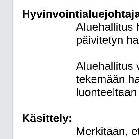
Hyvinvointialuejohtaja
Aluehallitus 
päivitetyn h
Aluehallitus 
tekemään ha
luonteeltaan
Käsittely:
Merkitään, et