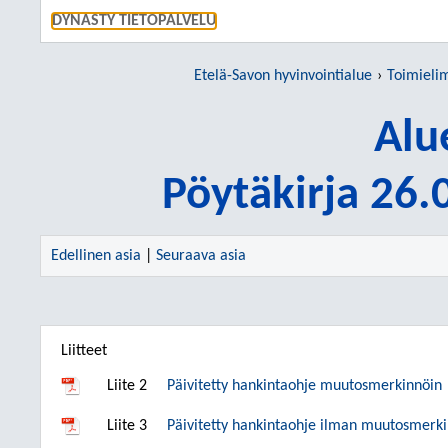
SIIRRY S
DYNASTY TIETOPALVELU
Etelä-Savon hyvinvointialue
Toimieli
Alu
Pöytäkirja 26
Edellinen asia
|
Seuraava asia
Liitteet
Liite 2
Päivitetty hankintaohje muutosmerkinnöin
Liite 3
Päivitetty hankintaohje ilman muutosmerki