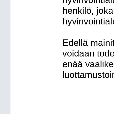
hyvinvointia
henkilö, jok
hyvinvointia
Edellä maini
voidaan tode
enää vaalike
luottamustoi