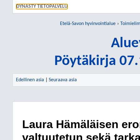
SIIRRY S
DYNASTY TIETOPALVELU
Etelä-Savon hyvinvointialue
Toimieli
Alue
Pöytäkirja 07
Edellinen asia
|
Seuraava asia
Laura Hämäläisen ero
valtuutetun sekä tar