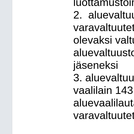
luottamustoi
2.
aluevaltu
varavaltuutet
olevaksi val
aluevaltuust
jäseneksi
3. aluevaltu
vaalilain 14
aluevaalila
varavaltuute