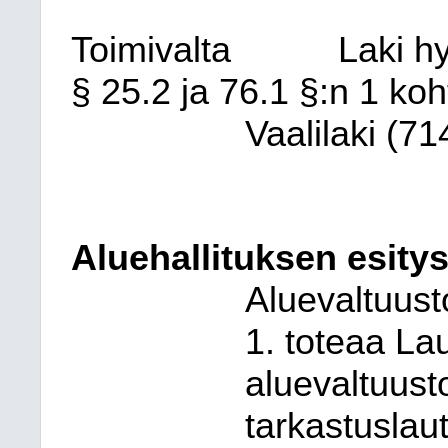
Toimivalta
Laki h
§ 25.2 ja 76.1 §:n 1 koh
Vaalilaki (7
Aluehallituksen esitys
Aluevaltuust
1. toteaa L
aluevaltuust
tarkastuslau