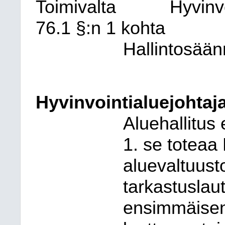
Toimivalta
Hyvinv
76.1 §:n 1 kohta
Hallintosään
Hyvinvointialuejohtaja
Aluehallitus 
1. se toteaa
aluevaltuust
tarkastuslau
ensimmäisen