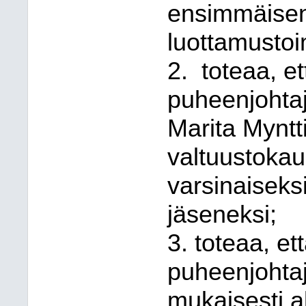
ensimmäisen
luottamustoi
2.
toteaa, e
puheenjohtaj
Marita Myntti
valtuustokau
varsinaiseks
jäseneksi;
3. toteaa, et
puheenjohtaj
mukaisesti a