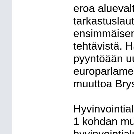
eroa alueval
tarkastuslau
ensimmäisen
tehtävistä. 
pyyntöään uu
europarlamen
muuttoa Brys
Hyvinvointia
1 kohdan mu