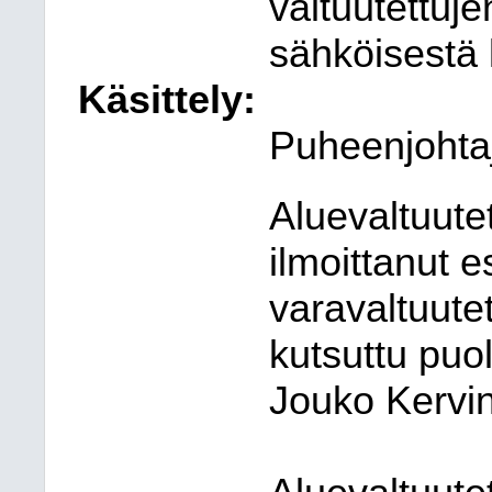
valtuutettuj
sähköisestä 
Käsittely:
Puheenjohtaj
Aluevaltuutet
ilmoittanut 
varavaltuutet
kutsuttu puo
Jouko Kervi