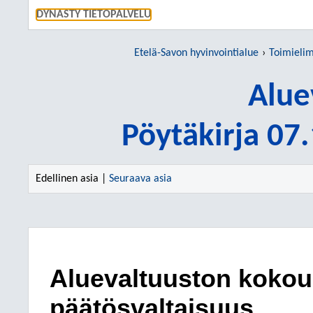
SIIRRY S
DYNASTY TIETOPALVELU
Etelä-Savon hyvinvointialue
Toimieli
Alue
Pöytäkirja 07
Edellinen asia |
Seuraava asia
Aluevaltuuston kokouk
päätösvaltaisuus