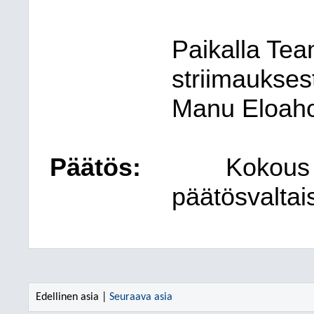
Paikalla Te
striimaukse
Manu Eloaho
Päätös:
Kokous t
päätösvaltai
Edellinen asia |
Seuraava asia