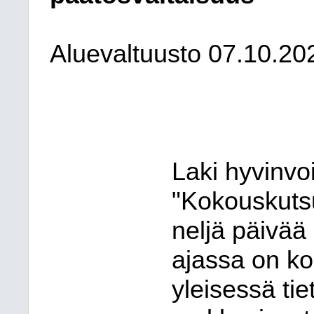
Aluevaltuusto
07.10.20
Laki hyvinvo
"Kokouskutsu
neljä päivä
ajassa on ko
yleisessä ti