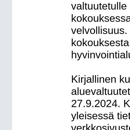
valtuutetulle 
kokouksessa 
velvollisuus
kokouksesta 
hyvinvointial
Kirjallinen k
aluevaltuutet
27.9.2024. K
yleisessä ti
verkkosivust