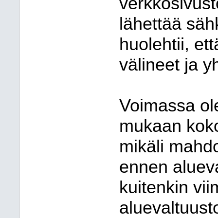
verkkosivust
lähettää sähk
huolehtii, et
välineet ja y
Voimassa ol
mukaan koko
mikäli mahdo
ennen aluev
kuitenkin vi
aluevaltuust