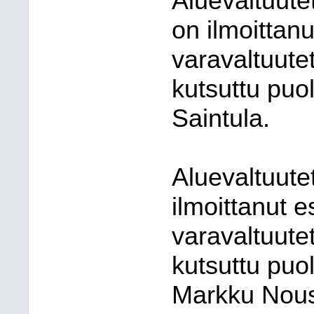
Aluevaltuute
on ilmoittan
varavaltuutet
kutsuttu puol
Saintula.
Aluevaltuute
ilmoittanut 
varavaltuutet
kutsuttu puo
Markku Nous