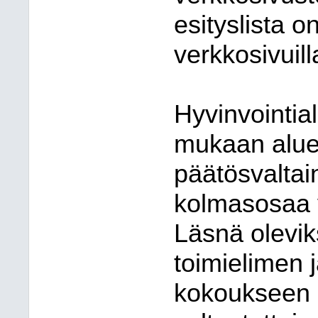
esityslista o
verkkosivuil
Hyvinvointia
mukaan alue
päätösvaltai
kolmasosaa v
Läsnä olevik
toimielimen j
kokoukseen s