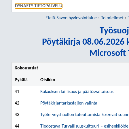
SIIRRY S
DYNASTY TIETOPALVELU
Etelä-Savon hyvinvointialue
Toimielimet
Työsuoj
Pöytäkirja 08.06.2026 k
Microsoft
Kokousasiat
Pykälä
Otsikko
41
Kokouksen laillisuus ja päätösvaltaisuus
42
Pöytäkirjantarkastajien valinta
43
Työterveyshuollon toteuttamista koskevat suunni
44
Tiedostava Turvallisuuskulttuuri – esihenkilöid