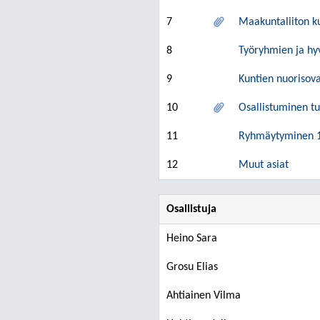
7
Maakuntaliiton ku
8
Työryhmien ja hyv
9
Kuntien nuorisova
10
Osallistuminen tu
11
Ryhmäytyminen 1
12
Muut asiat
Osallistuja
Heino Sara
Grosu Elias
Ahtiainen Vilma