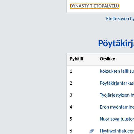
DYNASTY TIETOPALVELU
Etelä-Savon hy
Pöytäkirj
Pykälä
Otsikko
1
Kokouksen laillis
2
Pöytäkirjantarkas
3
Työjärjestyksen 
4
Eron myöntäminen 
5
Nuorisovaltuuston
6
Hyvinvointialueen