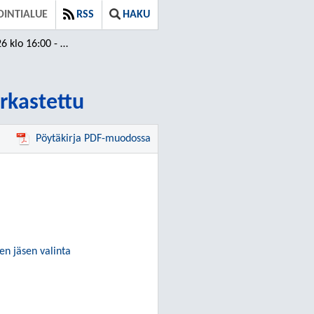
OINTIALUE
RSS
HAKU
- 18:23 / Tarkastettu
arkastettu
Pöytäkirja PDF-muodossa
en jäsen valinta