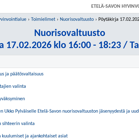
SIIRRY SUORAAN PÄÄSISÄLTÖÖN
ETELÄ-SAVON HYVINV
vinvointialue
Toimielimet
Nuorisovaltuusto
Pöytäkirja 17.02.2026 klo 16:00 
Nuorisovaltuusto
a 17.02.2026 klo 16:00 - 18:23 / T
uus ja päätösvaltaisuus
tajien valinta
hyväksyminen
Ukko Pylväiselle Etelä-Savon nuorisovaltuuston jäsenyydestä ja uud
 sihteerin valinta
 kuulumiset ja ajankohtaiset asiat