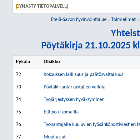
SIIRRY S
DYNASTY TIETOPALVELU
Etelä-Savon hyvinvointialue
Toimielimet
Yhteis
Pöytäkirja 21.10.2025 kl
Pykälä
Otsikko
72
Kokouksen laillisuus ja päätösvaltaisuus
73
Pöytäkirjantarkastajien valinta
74
Työjärjestyksen hyväksyminen
75
Etätyö ulkomailla
76
Työnantajalle kuuluvien työsähköpostiviestien t
77
Muut asiat