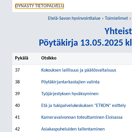
SIIRRY S
DYNASTY TIETOPALVELU
Etelä-Savon hyvinvointialue
Toimielimet
Yhteis
Pöytäkirja 13.05.2025 kl
Pykälä
Otsikko
37
Kokouksen laillisuus ja päätösvaltaisuus
38
Pöytäkirjantarkastajien valinta
39
Työjärjestyksen hyväksyminen
40
Etä ja tukipalvelukeskuksen "ETKON" esittely
41
Kameravalvonnan toteuttaminen Eloisassa
42
Asiakaspuheluiden tallentaminen