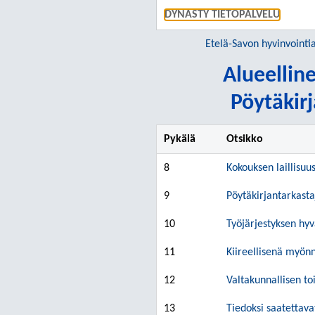
DYNASTY TIETOPALVELU
Etelä-Savon hyvinvointi
Alueellin
Pöytäkirj
Pykälä
Otsikko
8
Kokouksen laillisuu
9
Pöytäkirjantarkasta
10
Työjärjestyksen hy
11
Kiireellisenä myön
12
Valtakunnallisen t
13
Tiedoksi saatettava