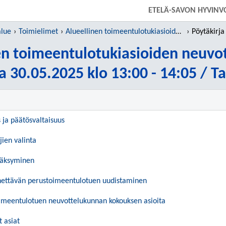
SIIRRY SUORAAN PÄÄSISÄLTÖÖN
ETELÄ-SAVON HYVINV
alue
Toimielimet
Alueellinen toimeentulotukiasioiden neuvottelukunta
Pöytäkirja 30.05
en toimeentulotukiasioiden neuvo
a 30.05.2025 klo 13:00 - 14:05 / T
s ja päätösvaltaisuus
jien valinta
väksyminen
nettävän perustoimeentulotuen uudistaminen
oimeentulotuen neuvottelukunnan kokouksen asioita
t asiat