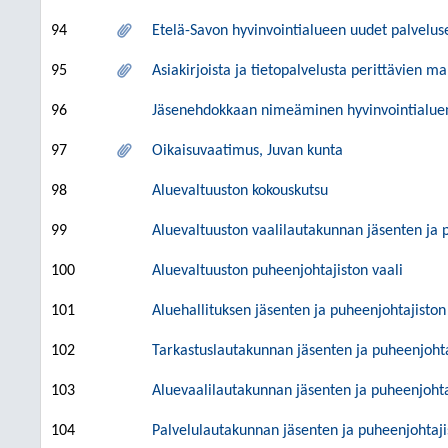
94
Etelä-Savon hyvinvointialueen uudet palveluse
95
Asiakirjoista ja tietopalvelusta perittävien m
96
Jäsenehdokkaan nimeäminen hyvinvointialueneu
97
Oikaisuvaatimus, Juvan kunta
98
Aluevaltuuston kokouskutsu
99
Aluevaltuuston vaalilautakunnan jäsenten ja 
100
Aluevaltuuston puheenjohtajiston vaali
101
Aluehallituksen jäsenten ja puheenjohtajiston
102
Tarkastuslautakunnan jäsenten ja puheenjohta
103
Aluevaalilautakunnan jäsenten ja puheenjohta
104
Palvelulautakunnan jäsenten ja puheenjohtaji