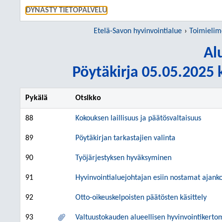
SIIRRY S
DYNASTY TIETOPALVELU
Etelä-Savon hyvinvointialue
Toimielim
Al
Pöytäkirja 05.05.2025 k
Pykälä
Otsikko
88
Kokouksen laillisuus ja päätösvaltaisuus
89
Pöytäkirjan tarkastajien valinta
90
Työjärjestyksen hyväksyminen
91
Hyvinvointialuejohtajan esiin nostamat ajanko
92
Otto-oikeuskelpoisten päätösten käsittely
93
Valtuustokauden alueellisen hyvinvointiker