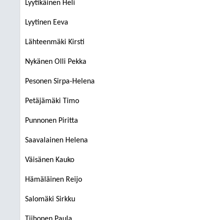
Lyytikäinen Heli
Lyytinen Eeva
Lähteenmäki Kirsti
Nykänen Olli Pekka
Pesonen Sirpa-Helena
Petäjämäki Timo
Punnonen Piritta
Saavalainen Helena
Väisänen Kauko
Hämäläinen Reijo
Salomäki Sirkku
Tiihonen Paula