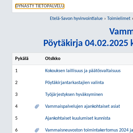
SIIRRY S
DYNASTY TIETOPALVELU
Etelä-Savon hyvinvointialue
Toimielimet
Vamm
Pöytäkirja 04.02.2025 k
Pykälä
Otsikko
1
Kokouksen laillisuus ja päätösvaltaisuus
2
Pöytäkirjantarkastajien valinta
3
Työjärjestyksen hyväksyminen
4
Vammaispalvelujen ajankohtaiset asiat
5
Ajankohtaiset kuulumiset kunnista
6
Vammaisneuvoston toimintakertomus 2024 ja