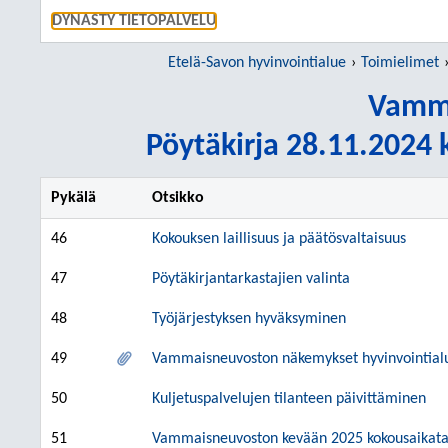
SIIRRY S
DYNASTY TIETOPALVELU
Etelä-Savon hyvinvointialue
Toimielimet
Vamm
Pöytäkirja 28.11.2024 k
Pykälä
Otsikko
46
Kokouksen laillisuus ja päätösvaltaisuus
47
Pöytäkirjantarkastajien valinta
48
Työjärjestyksen hyväksyminen
49
Vammaisneuvoston näkemykset hyvinvointialu
50
Kuljetuspalvelujen tilanteen päivittäminen
51
Vammaisneuvoston kevään 2025 kokousaikata