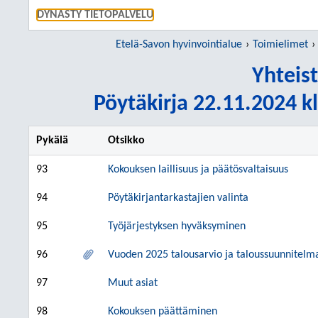
SIIRRY S
DYNASTY TIETOPALVELU
Etelä-Savon hyvinvointialue
Toimielimet
Yhteis
Pöytäkirja 22.11.2024 kl
Pykälä
Otsikko
93
Kokouksen laillisuus ja päätösvaltaisuus
94
Pöytäkirjantarkastajien valinta
95
Työjärjestyksen hyväksyminen
96
Vuoden 2025 talousarvio ja taloussuunnitelm
97
Muut asiat
98
Kokouksen päättäminen