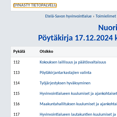
SIIRRY S
DYNASTY TIETOPALVELU
Etelä-Savon hyvinvointialue
Toimielimet
Nuori
Pöytäkirja 17.12.2024 k
Pykälä
Otsikko
112
Kokouksen laillisuus ja päätösvaltaisuus
113
Pöytäkirjantarkastajien valinta
114
Työjärjestyksen hyväksyminen
115
Hyvinvointialueen kuulumiset ja ajankohtaiset
116
Maakuntahallituksen kuulumiset ja ajankohtai
117
Hyvinvointialueen lautakuntien kuulumiset ja 