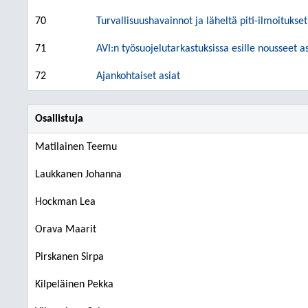
70
Turvallisuushavainnot ja läheltä piti-ilmoitukset
71
AVI:n työsuojelutarkastuksissa esille nousseet a
72
Ajankohtaiset asiat
Osallistuja
Matilainen Teemu
Laukkanen Johanna
Hockman Lea
Orava Maarit
Pirskanen Sirpa
Kilpeläinen Pekka