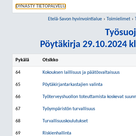
SIIRRY S
DYNASTY TIETOPALVELU
Etelä-Savon hyvinvointialue
Toimielimet
Työsuoj
Pöytäkirja 29.10.2024 kl
Pykälä
Otsikko
64
Kokouksen laillisuus ja päätösvaltaisuus
65
Pöytäkirjantarkastajien valinta
66
Työterveyshuollon toteuttamista koskevat suunni
67
Työympäristön turvallisuus
68
Turvallisuuskoulutukset
69
Riskienhallinta