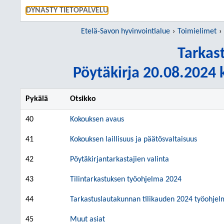
SIIRRY S
DYNASTY TIETOPALVELU
Etelä-Savon hyvinvointialue
Toimielimet
Tarkas
Pöytäkirja 20.08.2024 k
Pykälä
Otsikko
40
Kokouksen avaus
41
Kokouksen laillisuus ja päätösvaltaisuus
42
Pöytäkirjantarkastajien valinta
43
Tilintarkastuksen työohjelma 2024
44
Tarkastuslautakunnan tilikauden 2024 työohje
45
Muut asiat