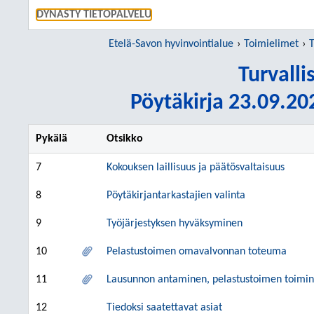
SIIRRY S
DYNASTY TIETOPALVELU
Etelä-Savon hyvinvointialue
Toimielimet
T
Turvall
Pöytäkirja 23.09.202
Pykälä
Otsikko
7
Kokouksen laillisuus ja päätösvaltaisuus
8
Pöytäkirjantarkastajien valinta
9
Työjärjestyksen hyväksyminen
10
Pelastustoimen omavalvonnan toteuma
11
Lausunnon antaminen, pelastustoimen toimin
12
Tiedoksi saatettavat asiat