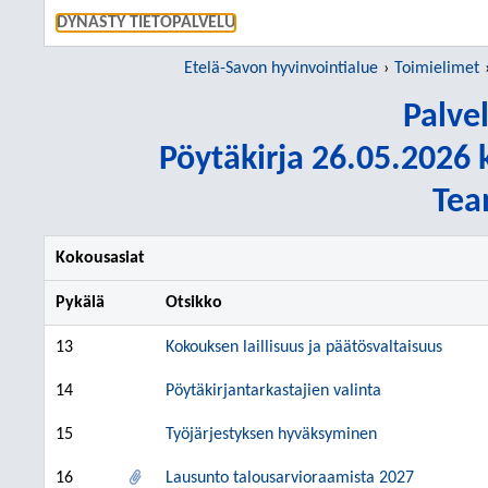
SIIRRY S
DYNASTY TIETOPALVELU
Etelä-Savon hyvinvointialue
Toimielimet
Palve
Pöytäkirja 26.05.2026 k
Tea
Kokousasiat
Pykälä
Otsikko
13
Kokouksen laillisuus ja päätösvaltaisuus
14
Pöytäkirjantarkastajien valinta
15
Työjärjestyksen hyväksyminen
16
Lausunto talousarvioraamista 2027